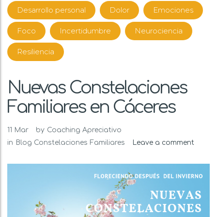
Desarrollo personal
Dolor
Emociones
Foco
Incertidumbre
Neurociencia
Resiliencia
Nuevas Constelaciones
Familiares en Cáceres
11
Mar
by
Coaching Apreciativo
in
Blog
Constelaciones Familiares
Leave a comment